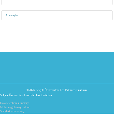
Ana sayfa
©2026 Selçuk Üniversitesi Fen Bilimleri Enstitüsü
Selçuk Üniversitesi Fen Bilimleri Enstitüsü
Data retention summary
Mobil uygulamayı edinin
Standart temaya geç