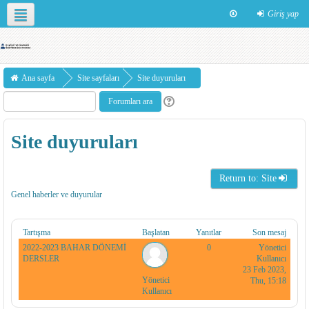
Giriş yap
Türkçe ‎(tr)‎
Ana sayfa
Site sayfaları
Site duyuruları
Site duyuruları
Return to: Site
Genel haberler ve duyurular
Tartışma
Başlatan
Yanıtlar
Son mesaj
2022-2023 BAHAR DÖNEMİ
0
Yönetici
DERSLER
Kullanıcı
23 Feb 2023,
Yönetici
Thu, 15:18
Kullanıcı